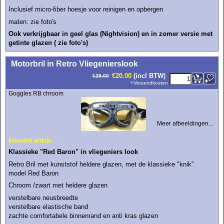
Inclusief micro-fiber hoesje voor reinigen en opbergen
maten: zie foto's
Ook verkrijgbaar in geel glas (Nightvision) en in zomer versie met
getinte glazen ( zie foto's)
<!-- MakeFullWidth0 --><!-- MakeFullWidth1 --><!-- MakeFullWidth2 --><!-- MakeFullWidth3 --><!-- MakeFullWidth4 --><!-- MakeFullWidth5 --><!-- MakeFullWidth6 --><!-- MakeFullWidth7 --><!-- MakeFullWidth8 --><!-- MakeFullWidth9 --><!-- MakeFullWidth10 --><!-- MakeFullWidth11 --><!-- MakeFullWidth12 --><!-- MakeFullWidth13 --><!-- MakeFullWidth14 --><!-- MakeFullWidth15 --><!-- MakeFullWidth16 --><!-- MakeFullWidth17 --><!-- MakeFullWidth18 --><!-- MakeFullWidth19 -->
Motorbril in Retro Vliegenierslook
€
20.00
(incl BTW)
€
29.00
+
Verzendkosten
Goggles RB chroom
Meer afbeeldingen...
klassiek prijsje
Klassieke "Red Baron" in vliegeniers look
Retro Bril met kunststof heldere glazen, met de klassieke "knik"
model Red Baron
Chroom /zwart met heldere glazen
verstelbare neusbreedte
verstelbare elastische band
zachte comfortabele binnenrand en anti kras glazen