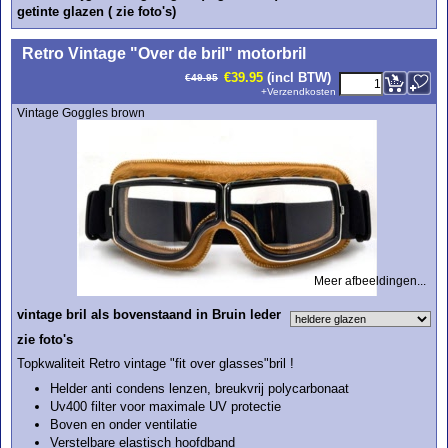
getinte glazen ( zie foto's)
<!-- MakeFullWidth0 --><!-- MakeFullWidth1 --><!-- MakeFullWidth2 --><!-- MakeFullWidth3 --><!-- MakeFullWidth4 --><!-- MakeFullWidth5 --><!-- MakeFullWidth6 --><!-- MakeFullWidth7 --><!-- MakeFullWidth8 --><!-- MakeFullWidth9 --><!-- MakeFullWidth10 --><!-- MakeFullWidth11 --><!-- MakeFullWidth12 --><!-- MakeFullWidth13 --><!-- MakeFullWidth14 --><!-- MakeFullWidth15 --><!-- MakeFullWidth16 --><!-- MakeFullWidth17 --><!-- MakeFullWidth18 --><!-- MakeFullWidth19 -->
Retro Vintage "Over de bril" motorbril
€
39.95
(incl BTW)
€
49.95
+
Verzendkosten
Vintage Goggles brown
Meer afbeeldingen...
vintage bril als bovenstaand in Bruin leder
zie foto's
Topkwaliteit Retro vintage "fit over glasses"bril !
Helder anti condens lenzen, breukvrij polycarbonaat
Uv400 filter voor maximale UV protectie
Boven en onder ventilatie
Verstelbare elastisch hoofdband