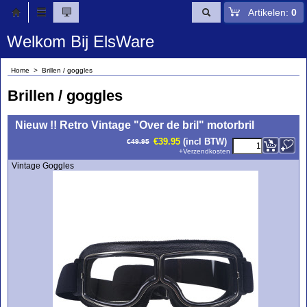
Artikelen:
0
Welkom Bij ElsWare
Home
>
Brillen / goggles
Brillen / goggles
<!-- MakeFullWidth0 --><!-- MakeFullWidth1 --><!-- MakeFullWidth2 --><!-- MakeFullWidth3 --><!-- MakeFullWidth4 --><!-- MakeFullWidth5 --><!-- MakeFullWidth6 --><!-- MakeFullWidth7 --><!-- MakeFullWidth8 --><!-- MakeFullWidth9 --><!-- MakeFullWidth10 --><!-- MakeFullWidth11 --><!-- MakeFullWidth12 --><!-- MakeFullWidth13 --><!-- MakeFullWidth14 --><!-- MakeFullWidth15 --><!-- MakeFullWidth16 --><!-- MakeFullWidth17 --><!-- MakeFullWidth18 --><!-- MakeFullWidth19 -->
Nieuw !! Retro Vintage "Over de bril" motorbril
€
39.95
(incl BTW)
€
49.95
+
Verzendkosten
Vintage Goggles