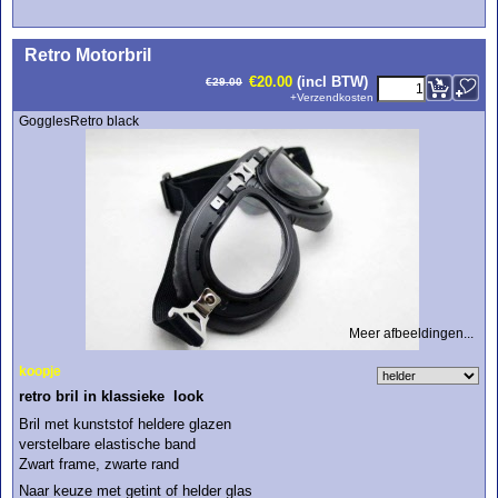
<!-- MakeFullWidth0 --><!-- MakeFullWidth1 --><!-- MakeFullWidth2 --><!-- MakeFullWidth3 --><!-- MakeFullWidth4 --><!-- MakeFullWidth5 --><!-- MakeFullWidth6 --><!-- MakeFullWidth7 --><!-- MakeFullWidth8 --><!-- MakeFullWidth9 --><!-- MakeFullWidth10 --><!-- MakeFullWidth11 --><!-- MakeFullWidth12 --><!-- MakeFullWidth13 --><!-- MakeFullWidth14 --><!-- MakeFullWidth15 --><!-- MakeFullWidth16 --><!-- MakeFullWidth17 --><!-- MakeFullWidth18 --><!-- MakeFullWidth19 -->
Retro Motorbril
€
20.00
(incl BTW)
€
29.00
+
Verzendkosten
GogglesRetro black
Meer afbeeldingen...
koopje
retro bril in klassieke look
Bril met kunststof heldere glazen
verstelbare elastische band
Zwart frame, zwarte rand
Naar keuze met getint of helder glas